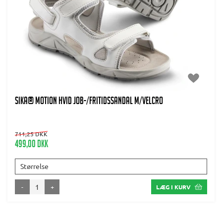
SIKA® MOTION HVID JOB-/FRITIDSSANDAL m/VELCRO
711,25 DKK
499,00 DKK
Størrelse
-
+
LÆG I KURV