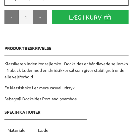
LÆG I KURV
-
+
PRODUKTBESKRIVELSE
Klassikeren inden for sejlersko - Docksides er håndlavede sejlersko
i Nubuck læder med en skridsikker sål som giver stabil greb under
alle vejrforhold
En klassisk sko i et mere casual udtryk.
Sebago® Docksides Portland boatshoe
SPECIFIKATIONER
Materiale
Læder