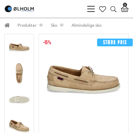
0
bars
heart
search
light
light
light
Produkter
Sko
Almindelige sko
-15%
Stærk pris