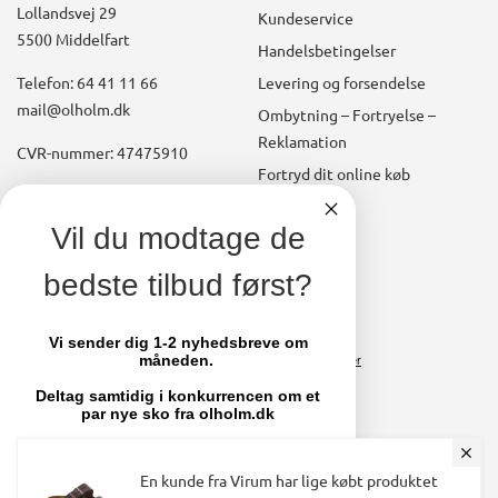
Lollandsvej 29
Kundeservice
5500 Middelfart
Handelsbetingelser
Telefon: 64 41 11 66
Levering og forsendelse
mail@olholm.dk
Ombytning – Fortryelse –
Reklamation
CVR-nummer: 47475910
Fortryd dit online køb
Konto
linkedin
Vil du modtage de
square
Opret kundekonto
bedste tilbud først?
facebook
Brugerkonto, startside
square
Stamdata
Vi sender dig 1-2 nyhedsbreve om
måneden.
Ordrer
Fakturaer
Deltag samtidig i konkurrencen om et
par nye sko fra olholm.dk
Skift adgangskode
Email
En kunde fra Virum har lige købt produktet