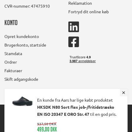
Reklamation
CVR-nummer: 47475910
Fortryd dit online køb
Konto
linkedin
square
Opret kundekonto
facebook
Brugerkonto, startside
square
Stamdata
Ordrer
Fakturaer
Skift adgangskode
En kunde fra Aars har lige købt produktet
HKSDK N80 Sort flex job-/fritidstræsko
© 2024 Ølholm A/S. All Rights Reserved.
EN ISO 20347 E ORO Str. 47
til en god pris.
937,50 DKK
499,00 DKK