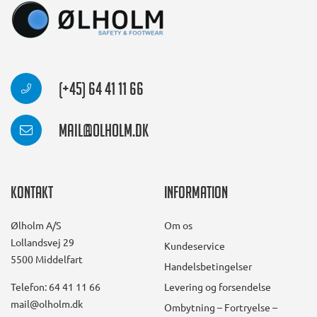
(+45) 64 41 11 66
mail@olholm.dk
Kontakt
Information
Ølholm A/S
Om os
Lollandsvej 29
Kundeservice
5500 Middelfart
Handelsbetingelser
Telefon: 64 41 11 66
Levering og forsendelse
mail@olholm.dk
Ombytning – Fortryelse –