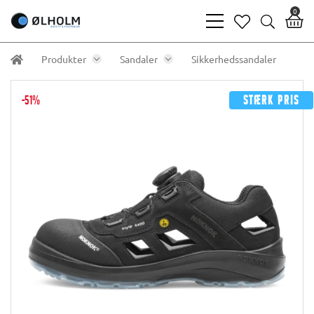
0
bars
heart
search
light
light
light
Produkter
Sandaler
Sikkerhedssandaler
-51%
Stærk pris