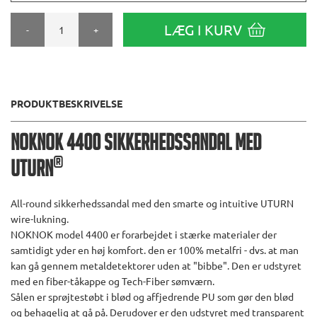
LÆG I KURV
-
+
PRODUKTBESKRIVELSE
NOKNOK 4400 Sikkerhedssandal med
®
Uturn
All-round sikkerhedssandal med den smarte og intuitive UTURN
wire-lukning.
NOKNOK model 4400 er forarbejdet i stærke materialer der
samtidigt yder en høj komfort. den er 100% metalfri - dvs. at man
kan gå gennem metaldetektorer uden at "bibbe". Den er udstyret
med en fiber-tåkappe og Tech-Fiber sømværn.
Sålen er sprøjtestøbt i blød og affjedrende PU som gør den blød
og behagelig at gå på. Derudover er den udstyret med transparent