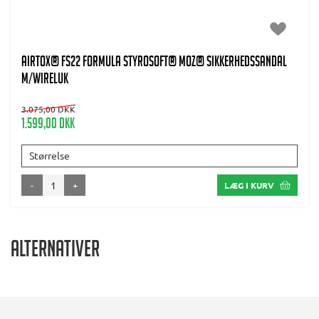
AIRTOX® FS22 Formula Styrosoft® MOZ® sikkerhedssandal
m/wireluk
3.075,00 DKK
1.599,00 DKK
Størrelse
-
+
LÆG I KURV
Alternativer