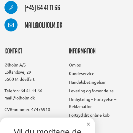
(+45) 64 41 11 66
mail@olholm.dk
Kontakt
Information
Ølholm A/S
Om os
Lollandsvej 29
Kundeservice
5500 Middelfart
Handelsbetingelser
Telefon: 64 41 11 66
Levering og forsendelse
mail@olholm.dk
Ombytning – Fortryelse –
Reklamation
CVR-nummer: 47475910
Fortryd dit online køb
Konto
linkedin
Vil du modtage de