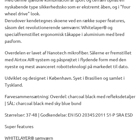
nyskabende type sikkerhedssko som er ekstremt åben, og i "four
wheel drive" look.
Derudover kendetegnes skoene ved en række super features,
såsom det revolutionerende sømværn: Whitelayer® og
specialfremstillet ergonomisk tåkappe i aluminium med bred
pasform.
Overdelen er lavet af Nanotech mikrofiber. Sålerne er fremstillet
med Airtox AIR-system og påsprøjtet i flydende form med den
nyeste og mest avanceret robotteknologi på markedet til dato.
Udviklet og designet i København. Syet i Brasilien og samlet i
Tyskland.
Farvesammensætning: Overdel: charcoal black med refleksdetaljer
| SÅL: charcoal black med sky blue bund
Størrelser: 37-48 | Godkendelse: EN ISO 20345:2011 S1-P SRA ESD
Super features
WHITELAYER® sømværn