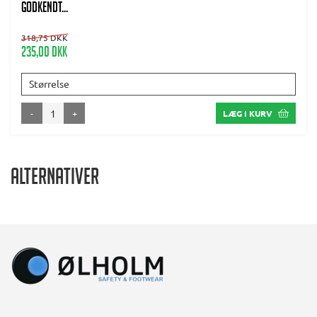
godkendt...
318,75 DKK
235,00 DKK
Størrelse
-
+
LÆG I KURV
Alternativer