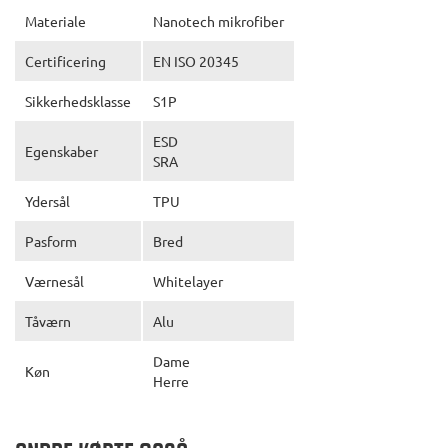
Materiale
Nanotech mikrofiber
Certificering
EN ISO 20345
Sikkerhedsklasse
S1P
ESD
Egenskaber
SRA
Ydersål
TPU
Pasform
Bred
Værnesål
Whitelayer
Tåværn
Alu
Dame
Køn
Herre