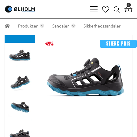
0
bars
heart
search
light
light
light
Produkter
Sandaler
Sikkerhedssandaler
-49%
Stærk pris