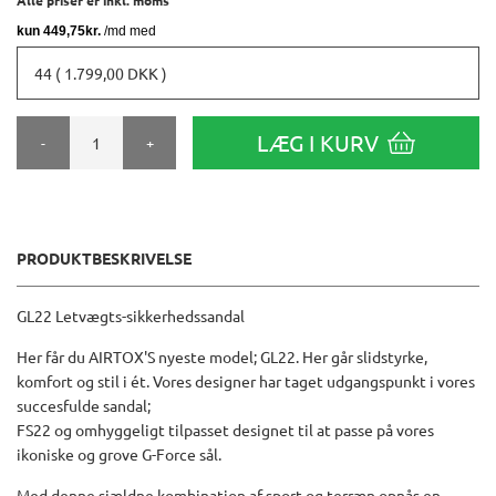
44 ( 1.799,00 DKK )
LÆG I KURV
-
+
PRODUKTBESKRIVELSE
GL22 Letvægts-sikkerhedssandal
Her får du AIRTOX'S nyeste model; GL22. Her går slidstyrke,
komfort og stil i ét. Vores designer har taget udgangspunkt i vores
succesfulde sandal;
FS22 og omhyggeligt tilpasset designet til at passe på vores
ikoniske og grove G-Force sål.
Med denne sjældne kombination af sport og terræn opnås en