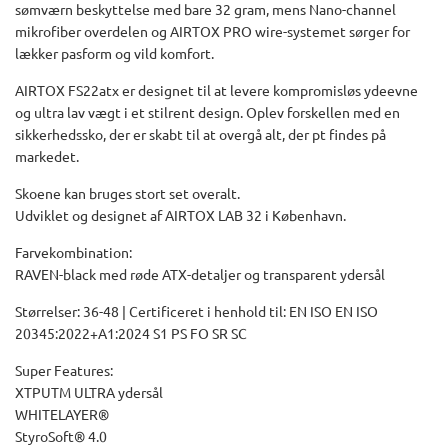
sømværn beskyttelse med bare 32 gram, mens Nano-channel
mikrofiber overdelen og AIRTOX PRO wire-systemet sørger for
lækker pasform og vild komfort.
AIRTOX FS22atx er designet til at levere kompromisløs ydeevne
og ultra lav vægt i et stilrent design. Oplev forskellen med en
sikkerhedssko, der er skabt til at overgå alt, der pt findes på
markedet.
Skoene kan bruges stort set overalt.
Udviklet og designet af AIRTOX LAB 32 i København.
Farvekombination:
RAVEN-black med røde ATX-detaljer og transparent ydersål
Størrelser: 36-48 | Certificeret i henhold til: EN ISO EN ISO
20345:2022+A1:2024 S1 PS FO SR SC
Super Features:
XTPUTM ULTRA ydersål
WHITELAYER®
StyroSoft® 4.0