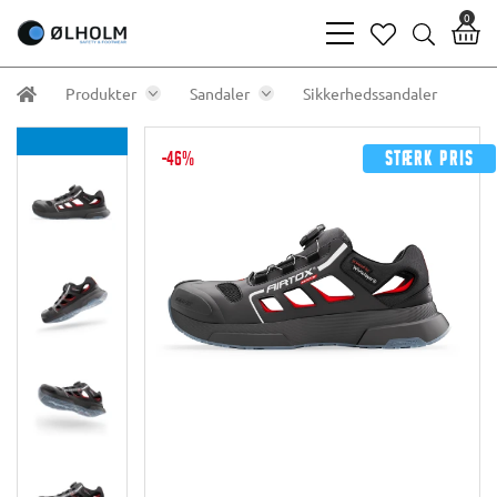
0
bars
heart
search
light
light
light
Produkter
Sandaler
Sikkerhedssandaler
-46%
Stærk pris