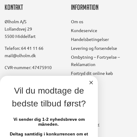
Kontakt
Information
Ølholm A/S
Om os
Lollandsvej 29
Kundeservice
5500 Middelfart
Handelsbetingelser
Telefon: 64 41 11 66
Levering og forsendelse
mail@olholm.dk
Ombytning – Fortryelse –
Reklamation
CVR-nummer: 47475910
Fortryd dit online køb
Konto
linkedin
Vil du modtage de
square
Opret kundekonto
bedste tilbud først?
facebook
Brugerkonto, startside
square
Stamdata
Vi sender dig 1-2 nyhedsbreve om
måneden.
Ordrer
Fakturaer
Deltag samtidig i konkurrencen om et