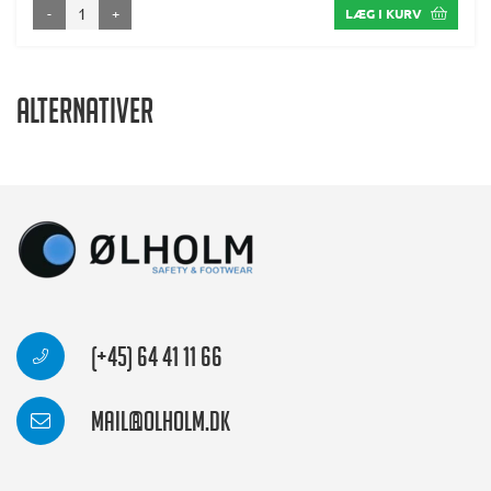
-
+
LÆG I KURV
Alternativer
(+45) 64 41 11 66
mail@olholm.dk