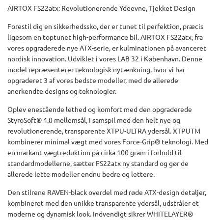
AIRTOX FS22atx: Revolutionerende Ydeevne, Tjekket Design
Forestil dig en sikkerhedssko, der er tunet til perfektion, præcis
ligesom en toptunet high-performance bil. AIRTOX FS22atx, fra
vores opgraderede nye ATX-serie, er kulminationen på avanceret
nordisk innovation. Udviklet i vores LAB 32 i København. Denne
model repræsenterer teknologisk nytænkning, hvor vi har
opgraderet 3 af vores bedste modeller, med de allerede
anerkendte designs og teknologier.
Oplev enestående lethed og komfort med den opgraderede
StyroSoft® 4.0 mellemsål, i samspil med den helt nye og
revolutionerende, transparente XTPU-ULTRA ydersål. XTPUTM
kombinerer minimal vægt med vores Force-Grip® teknologi. Med
en markant vægtreduktion på cirka 100 gram i forhold til
standardmodellerne, sætter FS22atx ny standard og gør de
allerede lette modeller endnu bedre og lettere.
Den stilrene RAVEN-black overdel med røde ATX-design detaljer,
kombineret med den unikke transparente ydersål, udstråler et
moderne og dynamisk look. Indvendigt sikrer WHITELAYER®