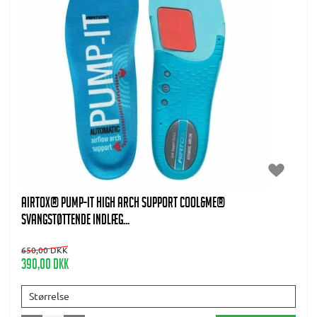
AIRTOX® Pump-It high arch support Cool&Me®
svangstøttende indlæg...
650,00 DKK
390,00 DKK
Størrelse