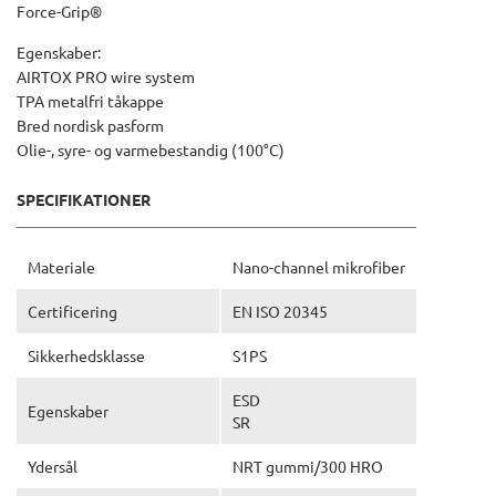
Force-Grip®
Egenskaber:
AIRTOX PRO wire system
TPA metalfri tåkappe
Bred nordisk pasform
Olie-, syre- og varmebestandig (100°C)
SPECIFIKATIONER
Materiale
Nano-channel mikrofiber
Certificering
EN ISO 20345
Sikkerhedsklasse
S1PS
ESD
Egenskaber
SR
Ydersål
NRT gummi/300 HRO