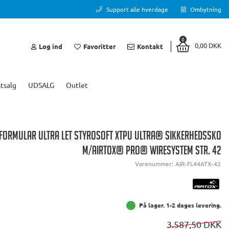
Support alle hverdage
Ombytning
0
0,00 DKK
Log ind
Favoritter
Kontakt
tsalg
UDSALG
Outlet
 FORMULAR ULTRA LET STYROSOFT XTPU ULTRA® SIKKERHEDSSKO
M/AIRTOX® PRO® WIRESYSTEM STR. 42
Varenummer:
AIR-FL44ATX-42
På lager. 1-2 dages levering.
3.587,50 DKK