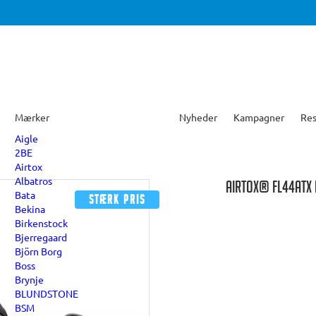
Mærker
Nyheder
Kampagner
Res
Aigle
2BE
Airtox
Albatros
AIRTOX® FL44ATX
Bata
Stærk pris
Bekina
Birkenstock
Bjerregaard
Björn Borg
Boss
Brynje
BLUNDSTONE
BSM