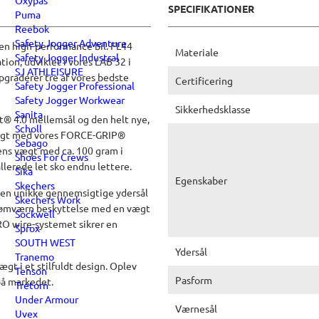
Oxypas
SPECIFIKATIONER
Puma
Reebok
Safety Jogger Adventure
m en high-performance bil. FL44
Materiale
Safety Jogger Industral
tion, udviklet i vores LAB 32 i
SJ ATHLEISURE
graderer tre af vores bedste
Certificering
Safety Jogger Professional
Safety Jogger Workwear
Sikkerhedsklasse
Sanita
® 4.0 mellemsål og den helt nye,
Scholl
ægt med vores FORCE-GRIP®
Sebago
oens vægt med ca. 100 gram i
Shoes For Crews
llerede let sko endnu lettere.
Sika
Egenskaber
Skechers
den unikke gennemsigtige ydersål
Skechers Work
sømværn beskyttelse med en vægt
Sockwell
O wire-systemet sikrer en
Sprox
SOUTH WEST
Ydersål
Tranemo
gt i et stilfuldt design. Oplev
Tenson
Pasform
 på markedet.
Tretorn
Under Armour
Værnesål
Uvex