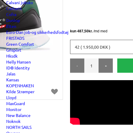
Calvani jobsko
Carhartt
Cofra
Dunlop
Elten
Euro-Dan job-og sikkerhedsfodtøj
FRISTADS
Green Comfort
42 ( 1.950,00 DKK )
Grisport
Hksdk
Helly Hansen
-
+
ID® Identity
Jalas
Kansas
KOPENHAKEN
Kilde Strømper
Lloyd
MaxGuard
Monitor
New Balance
Noknok
NORTH SAILS