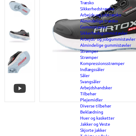
Træsko
Sikkerhedstræsko
Arbejds-og jobtræsko
Almindelige træsko
Gummistøvler
Sikkerhedsgummistøvler
Arbejds- og jobgummistøvler
Almindelige gummistøvler
Strømper
Strømper
Kompressionsstrømper
Indlægssåler
Såler
Svangsåler
Arbejdshandsker
Tilbehør
Plejemidler
Diverse tilbehør
Beklædning
Huer og kasketter
Jakker og Veste
Skjorte jakker