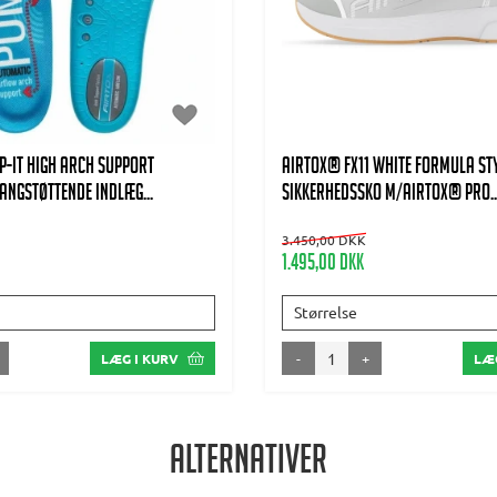
-It high arch support
AIRTOX® FX11 WHITE Formula St
ngstøttende indlæg...
Sikkerhedssko m/AIRTOX® PRO..
3.450,00 DKK
1.495,00 DKK
Størrelse
-
+
LÆG I KURV
LÆG
Alternativer