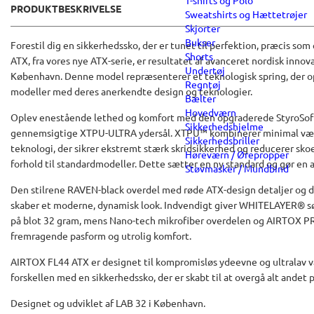
T-shirts og Polo
PRODUKTBESKRIVELSE
Sweatshirts og Hættetrøjer
Skjorter
Bukser
Forestil dig en sikkerhedssko, der er tunet til perfektion, præcis so
Shorts
ATX, fra vores nye ATX-serie, er resultatet af avanceret nordisk innova
Undertøj
København. Denne model repræsenterer et teknologisk spring, der op
Regntøj
modeller med deres anerkendte design og teknologier.
Bælter
Hovedværn
Oplev enestående lethed og komfort med den opgraderede StyroSoft
Sikkerhedshjelme
gennemsigtige XTPU-ULTRA ydersål. XTPU™ kombinerer minimal v
Sikkerhedsbriller
teknologi, der sikrer ekstremt stærk skridsikkerhed og reducerer sk
Høreværn / Ørepropper
forhold til standardmodeller. Dette sætter en ny standard og gør en a
Støvmasker / Mundbind
Den stilrene RAVEN-black overdel med røde ATX-design detaljer og 
skaber et moderne, dynamisk look. Indvendigt giver WHITELAYER® 
på blot 32 gram, mens Nano-tech mikrofiber overdelen og AIRTOX PR
fremragende pasform og utrolig komfort.
AIRTOX FL44 ATX er designet til kompromisløs ydeevne og ultralav væ
forskellen med en sikkerhedssko, der er skabt til at overgå alt andet
Designet og udviklet af LAB 32 i København.