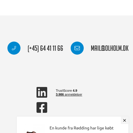
(+45) 64 41 11 66
mail@olholm.dk
linkedin
square
facebook
square
En kunde fra Rødding har lige købt