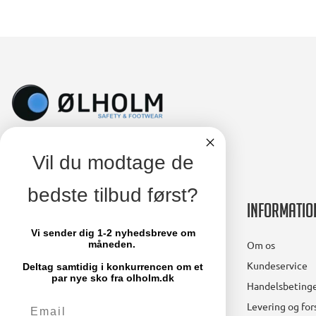
Vil du modtage de
bedste tilbud først?
Kontakt
Informatio
Vi sender dig 1-2 nyhedsbreve om
Ølholm A/S
Om os
måneden.
Lollandsvej 29
Kundeservice
Deltag samtidig i konkurrencen om et
5500 Middelfart
par nye sko fra olholm.dk
Handelsbetinge
Email
Telefon: 64 41 11 66
Levering og fo