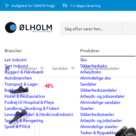
Mulighed for GRATIS fragt
1-2 dages levering
Brancher
Produkter
Let industri
Sko
Sort Industri
Sikkerhedssko
Produkter
Sandaler
Sikkerhedssandaler
Byggeri & Håndværk
Arbejdssko
Autobranchen
Almindelige sko
Transport & Lager
Sandaler
-46%
Køkkensko
Sikkerhedssandaler
Hotel & Restauration
Arbejds- og jobsandaler
Fodtøj til Hospital & Pleje
Almindelige sandaler
Landbrug, Skovbrug & Fiskeri
Støvler
Levnedsmiddel- & Medicinalindustri
Sikkerhedsstøvler
Service & Rengøring
Arbejds- og jobstøvler
Sport & Fritid
Almindelige støvler
Tasker & Rygsække