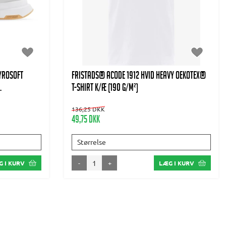
yrosoft
FRISTADS® Acode 1912 HVID Heavy Oekotex®
.
T-Shirt K/Æ (190 g/m²)
136,25 DKK
49,75 DKK
Størrelse
-
+
 I KURV
LÆG I KURV