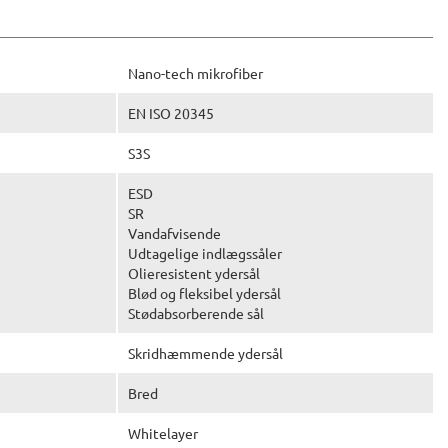
Nano-tech mikrofiber
EN ISO 20345
S3S
ESD
SR
Vandafvisende
Udtagelige indlægssåler
Olieresistent ydersål
Blød og fleksibel ydersål
Stødabsorberende sål
Skridhæmmende ydersål
Bred
Whitelayer