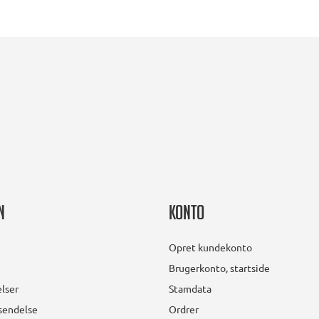
n
Konto
Opret kundekonto
Brugerkonto, startside
lser
Stamdata
rsendelse
Ordrer