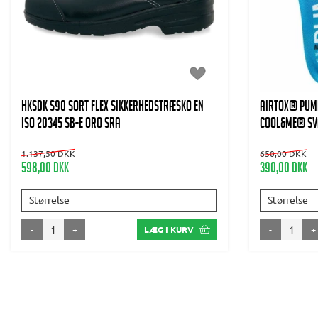
HKSDK S90 Sort flex Sikkerhedstræsko EN
AIRTOX® Pump
ISO 20345 SB-E ORO SRA
Cool&Me® sva
1.137,50 DKK
650,00 DKK
598,00 DKK
390,00 DKK
Størrelse
Størrelse
-
+
-
+
LÆG I KURV