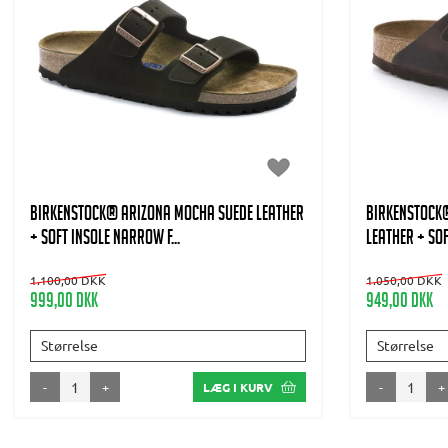
BIRKENSTOCK® Arizona Mocha Suede Leather
BIRKENSTOCK
+ Soft insole Narrow F...
Leather + soft
1.100,00 DKK
1.050,00 DKK
999,00 DKK
949,00 DKK
Størrelse
Størrelse
-
+
-
+
LÆG I KURV