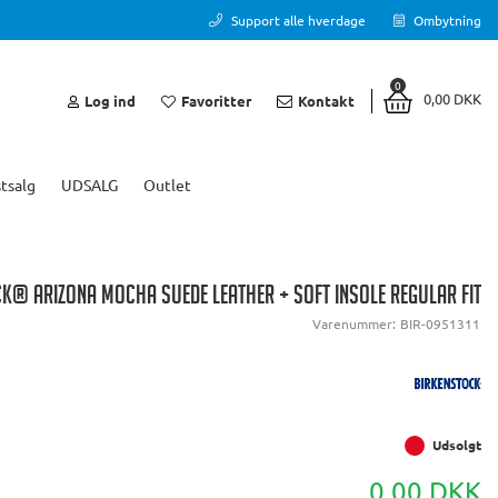
Support alle hverdage
Ombytning
0
0,00 DKK
Log ind
Favoritter
Kontakt
tsalg
UDSALG
Outlet
K® ARIZONA MOCHA SUEDE LEATHER + SOFT INSOLE REGULAR FIT
Varenummer:
BIR-0951311
Udsolgt
0,00 DKK