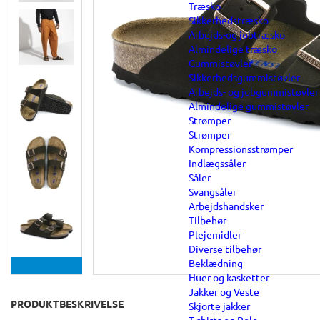
Træsko
Sikkerhedstræsko
Arbejds-og jobtræsko
Almindelige træsko
Gummistøvler
Sikkerhedsgummistøvler
Arbejds- og jobgummistøvler
Almindelige gummistøvler
Strømper
Strømper
Kompressionsstrømper
Indlægssåler
Såler
Svangsåler
Arbejdshandsker
Tilbehør
Plejemidler
Diverse tilbehør
Beklædning
Huer og kasketter
Jakker og Veste
PRODUKTBESKRIVELSE
Skjorte jakker