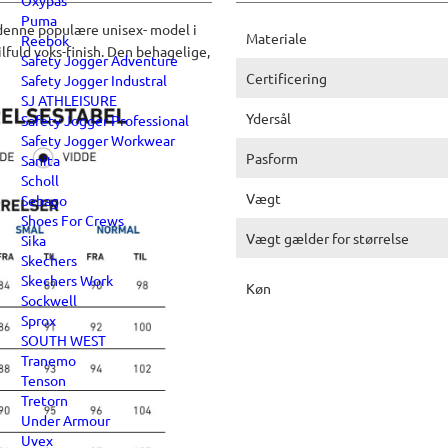
Oxypas
Puma
 denne populære unisex- model i
Materiale
Reebok
ilfuld voks-finish. Den behagelige,
Safety Jogger Adventure
Certificering
Safety Jogger Industral
SJ ATHLEISURE
Ydersål
Safety Jogger Professional
Safety Jogger Workwear
Pasform
Sanita
Scholl
Vægt
Sebago
Shoes For Crews
Vægt gælder for størrelse
Sika
Skechers
Skechers Work
Køn
Sockwell
Sprox
SOUTH WEST
Tranemo
Tenson
Tretorn
Under Armour
Uvex