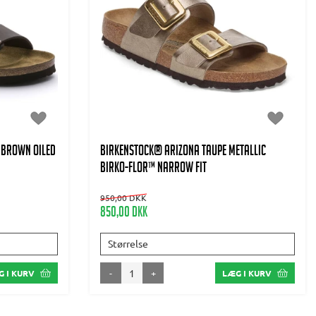
 Brown Oiled
BIRKENSTOCK® Arizona Taupe metallic
Birko-Flor™ Narrow Fit
950,00 DKK
850,00 DKK
Størrelse
-
+
 I KURV
LÆG I KURV