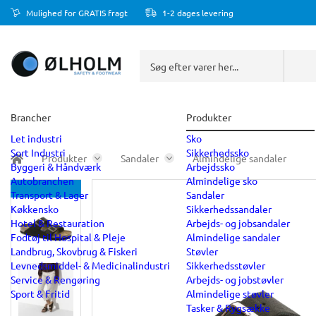
Mulighed for GRATIS fragt
1-2 dages levering
Brancher
Produkter
Let industri
Sko
Sort Industri
Sikkerhedssko
Produkter
Sandaler
Almindelige sandaler
Byggeri & Håndværk
Arbejdssko
Autobranchen
Almindelige sko
Transport & Lager
Sandaler
Køkkensko
Sikkerhedssandaler
Hotel & Restauration
Arbejds- og jobsandaler
Fodtøj til Hospital & Pleje
Almindelige sandaler
Landbrug, Skovbrug & Fiskeri
Støvler
Levnedsmiddel- & Medicinalindustri
Sikkerhedsstøvler
Service & Rengøring
Arbejds- og jobstøvler
Sport & Fritid
Almindelige støvler
Tasker & Rygsække