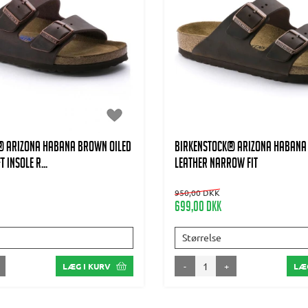
® Arizona Habana brown Oiled
BIRKENSTOCK® Arizona Habana
 insole R...
Leather Narrow Fit
950,00 DKK
699,00 DKK
Størrelse
-
+
LÆG I KURV
LÆG