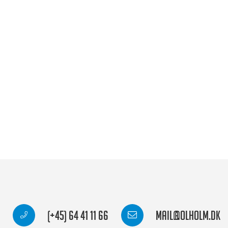
(+45) 64 41 11 66
mail@olholm.dk