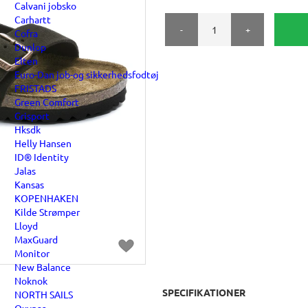
Calvani jobsko
Carhartt
-
+
Cofra
Dunlop
Elten
Euro-Dan job-og sikkerhedsfodtøj
FRISTADS
Green Comfort
Grisport
Hksdk
Helly Hansen
ID® Identity
Jalas
Kansas
KOPENHAKEN
Kilde Strømper
Lloyd
MaxGuard
Monitor
New Balance
Noknok
SPECIFIKATIONER
NORTH SAILS