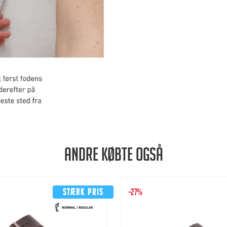
Andre købte også
Stærk pris
-27%