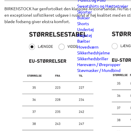
T-shirts og Polo
Sweatshirts og Hættetrøjer
BIRKENSTOCK har genfortolket den klassiske Arizona-sandal. Nu fås
Skjorter
en exceptionel sofistikeret udgave i ruskind af høj kvalitet med en st
Bukser
bløde fodseng giver ekstra komfort.
Shorts
Undertøj
Regntøj
Bælter
Hovedværn
Sikkerhedshjelme
Sikkerhedsbriller
Høreværn / Ørepropper
Støvmasker / Mundbind