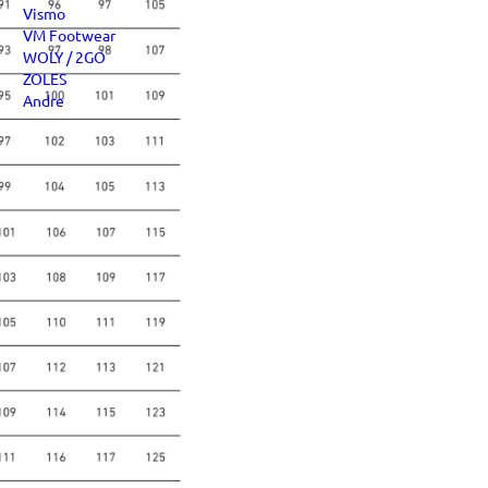
Vismo
VM Footwear
WOLY / 2GO
ZOLES
Andre