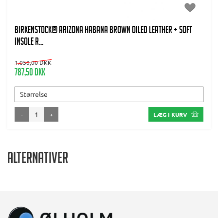
BIRKENSTOCK® Arizona Habana brown Oiled Leather + soft
insole R...
1.050,00 DKK
787,50 DKK
Størrelse
-
+
LÆG I KURV
Alternativer