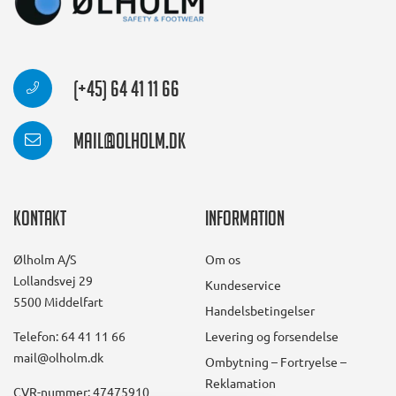
(+45) 64 41 11 66
mail@olholm.dk
Kontakt
Information
Ølholm A/S
Om os
Lollandsvej 29
Kundeservice
5500 Middelfart
Handelsbetingelser
Telefon: 64 41 11 66
Levering og forsendelse
mail@olholm.dk
Ombytning – Fortryelse –
Reklamation
CVR-nummer: 47475910