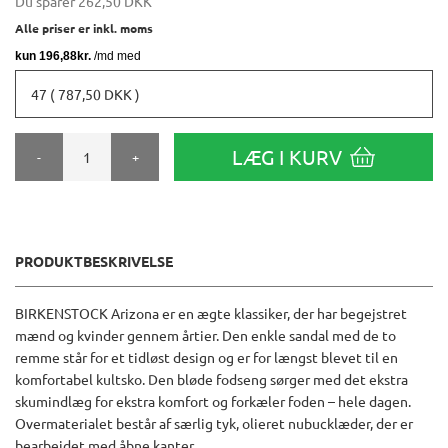
Du sparer
262,50 DKK
Alle priser er inkl. moms
47 ( 787,50 DKK )
LÆG I KURV
-
+
PRODUKTBESKRIVELSE
BIRKENSTOCK Arizona er en ægte klassiker, der har begejstret
mænd og kvinder gennem årtier. Den enkle sandal med de to
remme står for et tidløst design og er for længst blevet til en
komfortabel kultsko. Den bløde fodseng sørger med det ekstra
skumindlæg for ekstra komfort og forkæler foden – hele dagen.
Overmaterialet består af særlig tyk, olieret nubucklæder, der er
bearbejdet med åbne kanter.