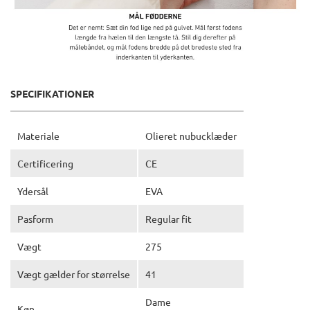
SPECIFIKATIONER
Materiale
Olieret nubucklæder
Certificering
CE
Ydersål
EVA
Pasform
Regular fit
Vægt
275
Vægt gælder for størrelse
41
Dame
Køn