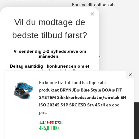
Fortryd dit online køb
Konto
linkedin
Vil du modtage de
square
Opret kundekonto
bedste tilbud først?
facebook
Brugerkonto, startside
square
Stamdata
Vi sender dig 1-2 nyhedsbreve om
måneden.
Ordrer
Fakturaer
Deltag samtidig i konkurrencen om et
par nye sko fra olholm.dk
Skift adgangskode
En kunde fra Toftlund har lige købt
Email
produktet
BRYNJE® Blue Style BOA® FIT
SYSTEM Sikkkkerhedssandal m/wireluk EN
ISO 20345 S1P SRC ESD Str. 45
til en god
© 2024 Ølholm A/S. All Rights Reserved.
TILMELD MIG
pris.
1.848,75 DKK
495,00 DKK
Nej tak