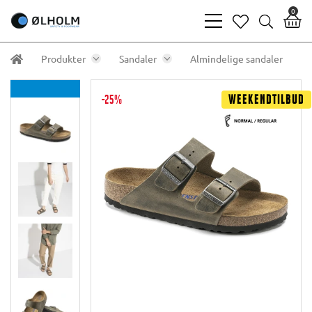
0
bars
heart
search
light
light
light
Produkter
Sandaler
Almindelige sandaler
-25%
Weekendtilbud