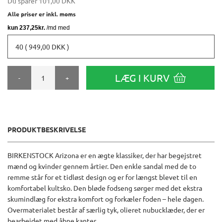
Du sparer
101,00 DKK
Alle priser er inkl. moms
40 ( 949,00 DKK )
LÆG I KURV
-
+
PRODUKTBESKRIVELSE
BIRKENSTOCK Arizona er en ægte klassiker, der har begejstret
mænd og kvinder gennem årtier. Den enkle sandal med de to
remme står for et tidløst design og er for længst blevet til en
komfortabel kultsko. Den bløde fodseng sørger med det ekstra
skumindlæg for ekstra komfort og forkæler foden – hele dagen.
Overmaterialet består af særlig tyk, olieret nubucklæder, der er
bearbejdet med åbne kanter.