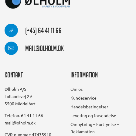
(+45) 64 41 11 66
mail@olholm.dk
Kontakt
Information
Ølholm A/S
Om os
Lollandsvej 29
Kundeservice
5500 Middelfart
Handelsbetingelser
Telefon: 64 41 11 66
Levering og forsendelse
mail@olholm.dk
Ombytning – Fortryelse –
Reklamation
CVR-nummer: 47475910