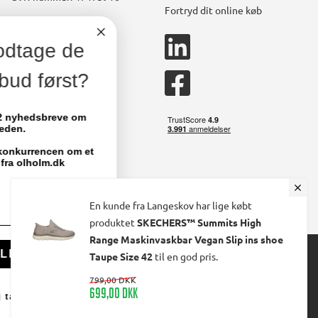
Fortryd dit online køb
Konto
linkedin
Vil du modtage de
square
Opret kundekonto
bedste tilbud først?
facebook
Brugerkonto, startside
square
Stamdata
Vi sender dig 1-2 nyhedsbreve om
måneden.
Ordrer
Fakturaer
Deltag samtidig i konkurrencen om et
par nye sko fra olholm.dk
Skift adgangskode
Email
En kunde fra Langeskov har lige købt
produktet
SKECHERS™ Summits High
Range Maskinvaskbar Vegan Slip ins shoe
© 2024 Ølholm A/S. All Rights Reserved.
TILMELD MIG
Taupe Size 42
til en god pris.
799,00 DKK
699,00 DKK
Nej tak