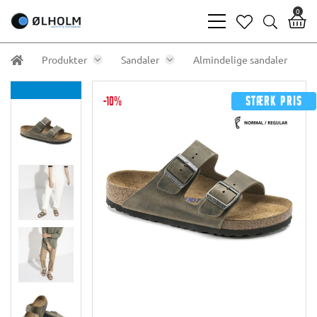
0
bars
heart
search
light
light
light
Produkter
Sandaler
Almindelige sandaler
-10%
Stærk pris