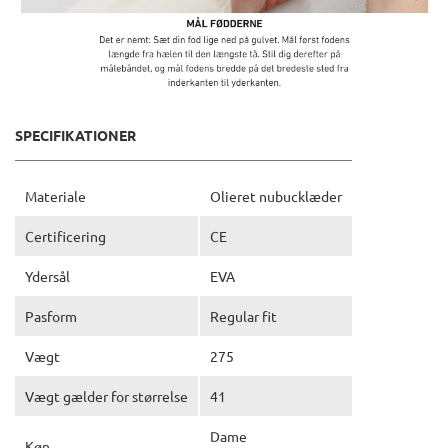
SPECIFIKATIONER
Materiale
Olieret nubucklæder
Certificering
CE
Ydersål
EVA
Pasform
Regular fit
Vægt
275
Vægt gælder for størrelse
41
Dame
Køn