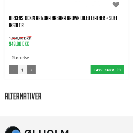
BIRKENSTOCK® Arizona Habana brown Oiled Leather + soft
insole R...
1.050,00 DKK
949,00 DKK
Størrelse
-
+
LÆG I KURV
Alternativer