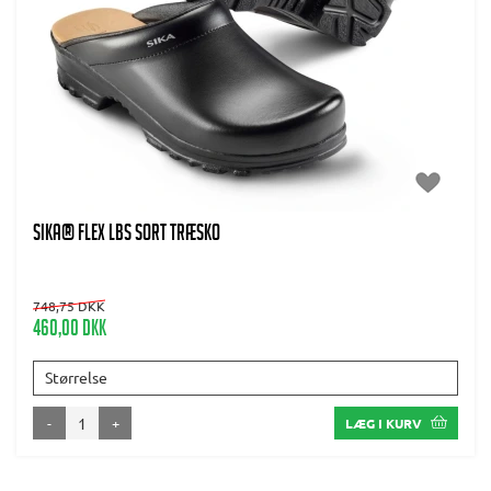
SIKA® FLEX LBS SORT TRÆSKO
748,75 DKK
460,00 DKK
Størrelse
-
+
LÆG I KURV