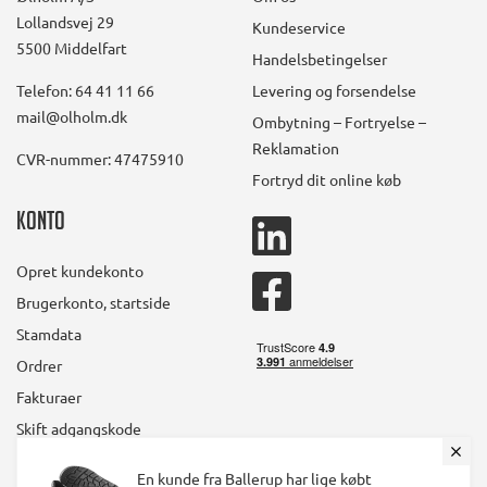
Lollandsvej 29
Kundeservice
5500 Middelfart
Handelsbetingelser
Telefon: 64 41 11 66
Levering og forsendelse
mail@olholm.dk
Ombytning – Fortryelse –
Reklamation
CVR-nummer: 47475910
Fortryd dit online køb
Konto
linkedin
l du modtage de
square
Opret kundekonto
dste tilbud først?
facebook
Brugerkonto, startside
square
Stamdata
ender dig 1-2 nyhedsbreve om
måneden.
Ordrer
Fakturaer
g samtidig i konkurrencen om et
par nye sko fra olholm.dk
Skift adgangskode
l
En kunde fra Ballerup har lige købt