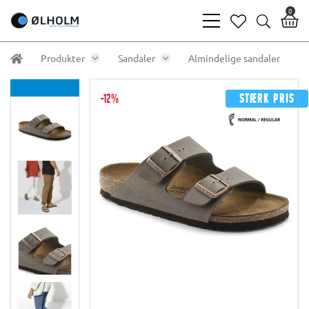
0
bars
heart
search
light
light
light
Produkter
Sandaler
Almindelige sandaler
-12%
Stærk pris