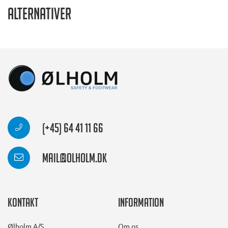
Alternativer
(+45) 64 41 11 66
mail@olholm.dk
Kontakt
Information
Ølholm A/S
Om os