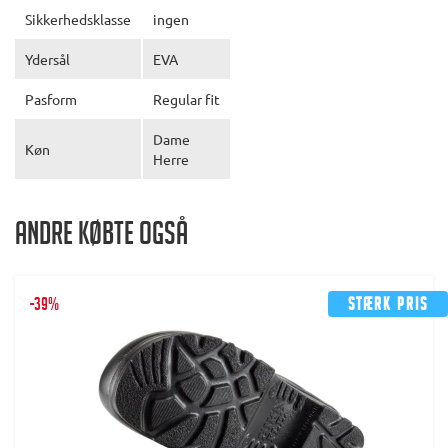
Sikkerhedsklasse
ingen
Ydersål
EVA
Pasform
Regular fit
Dame
Køn
Herre
Andre købte også
-39%
Stærk pris