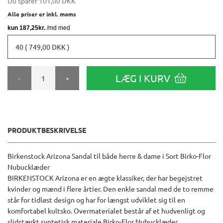
Du sparer
101,00 DKK
Alle priser er inkl. moms
40 ( 749,00 DKK )
LÆG I KURV
-
+
PRODUKTBESKRIVELSE
Birkenstock Arizona Sandal til både herre & dame i Sort Birko-Flor
Nubucklæder
BIRKENSTOCK Arizona er en ægte klassiker, der har begejstret
kvinder og mænd i flere årtier. Den enkle sandal med de to remme
står for tidløst design og har for længst udviklet sig til en
komfortabel kultsko. Overmaterialet består af et hudvenligt og
slidstærkt syntetisk materiale Birko-Flor Nubucklæder