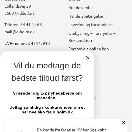
Lollandsvej 29
Kundeservice
5500 Middelfart
Handelsbetingelser
Telefon: 64 41 11 66
Levering og forsendelse
mail@olholm.dk
Ombytning – Fortryelse –
Reklamation
CVR-nummer: 47475910
Fortryd dit online køb
Konto
linkedin
Vil du modtage de
square
Opret kundekonto
bedste tilbud først?
facebook
Brugerkonto, startside
square
Stamdata
Vi sender dig 1-2 nyhedsbreve om
måneden.
Ordrer
Fakturaer
Deltag samtidig i konkurrencen om et
par nye sko fra olholm.dk
Skift adgangskode
Email
En kunde fra Odense NV har lige købt