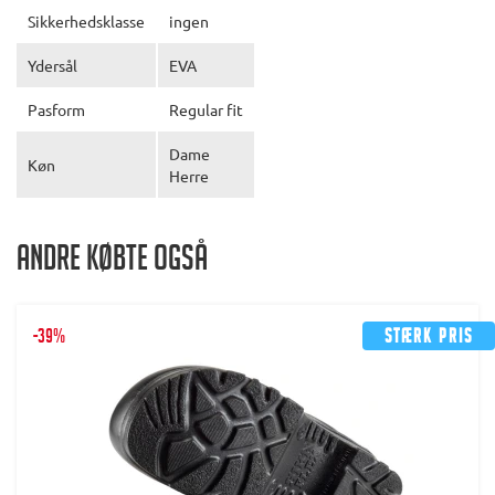
Sikkerhedsklasse
ingen
Ydersål
EVA
Pasform
Regular fit
Dame
Køn
Herre
Andre købte også
-39%
Stærk pris