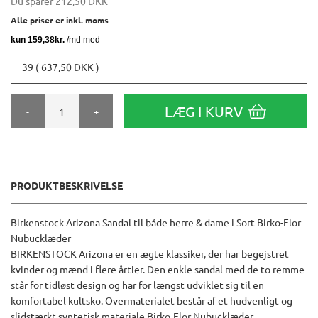
Du sparer
212,50 DKK
Alle priser er inkl. moms
39 ( 637,50 DKK )
LÆG I KURV
-
+
PRODUKTBESKRIVELSE
Birkenstock Arizona Sandal til både herre & dame i Sort Birko-Flor
Nubucklæder
BIRKENSTOCK Arizona er en ægte klassiker, der har begejstret
kvinder og mænd i flere årtier. Den enkle sandal med de to remme
står for tidløst design og har for længst udviklet sig til en
komfortabel kultsko. Overmaterialet består af et hudvenligt og
slidstærkt syntetisk materiale Birko-Flor Nubucklæder