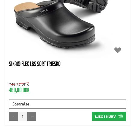
SIKA® FLEX LBS SORT TRÆSKO
748,75 DKK
460,00 DKK
Størrelse
-
+
LÆG I KURV