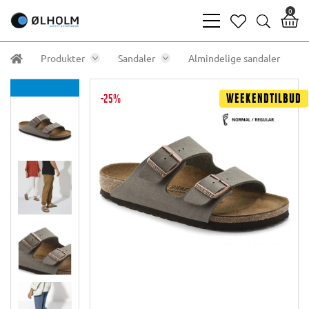
0
bars
heart
search
light
light
light
Produkter
Sandaler
Almindelige sandaler
-25%
Weekendtilbud