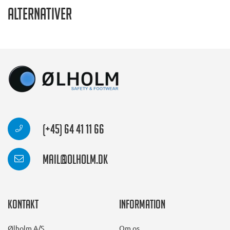
Alternativer
(+45) 64 41 11 66
mail@olholm.dk
Kontakt
Information
Ølholm A/S
Om os