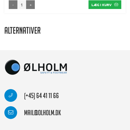
-
+
LÆG I KURV
Alternativer
(+45) 64 41 11 66
mail@olholm.dk