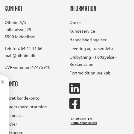
Kontakt
Information
Ølholm A/S
Om os
Lollandsvej 29
Kundeservice
5500 Middelfart
Handelsbetingelser
Telefon: 64 41 11 66
Levering og forsendelse
mail@olholm.dk
Ombytning – Fortryelse –
Reklamation
CVR-nummer: 47475910
Fortryd dit online køb
Konto
linkedin
il du modtage de
square
Opret kundekonto
dste tilbud først?
facebook
Brugerkonto, startside
square
Stamdata
 sender dig 1-2 nyhedsbreve om
måneden.
Ordrer
Fakturaer
ag samtidig i konkurrencen om et