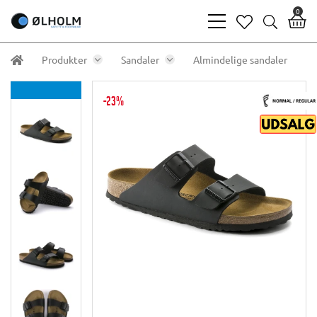
0
bars
heart
search
light
light
light
Produkter
Sandaler
Almindelige sandaler
-23%