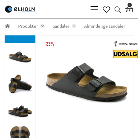
0
bars
heart
search
light
light
light
Produkter
Sandaler
Almindelige sandaler
-23%