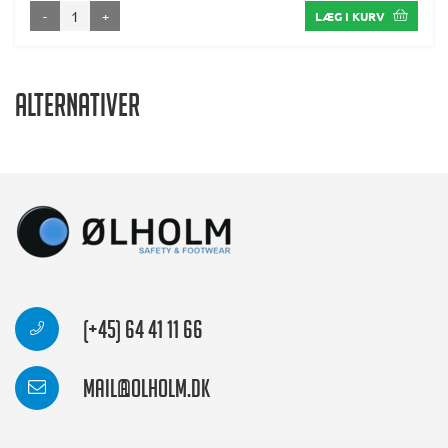
-
+
LÆG I KURV
Alternativer
(+45) 64 41 11 66
mail@olholm.dk