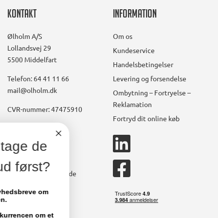
Kontakt
Information
Ølholm A/S
Om os
Lollandsvej 29
Kundeservice
5500 Middelfart
Handelsbetingelser
Telefon: 64 41 11 66
Levering og forsendelse
mail@olholm.dk
Ombytning – Fortryelse –
Reklamation
CVR-nummer: 47475910
Fortryd dit online køb
Konto
linkedin
Vil du modtage de
square
Opret kundekonto
bedste tilbud først?
facebook
Brugerkonto, startside
square
Stamdata
Vi sender dig 1-2 nyhedsbreve om
måneden.
Ordrer
Fakturaer
Deltag samtidig i konkurrencen om et