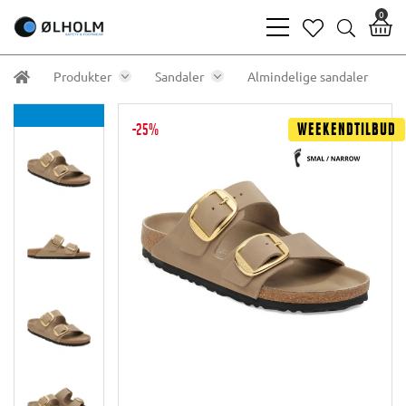
0
bars
heart
search
light
light
light
Produkter
Sandaler
Almindelige sandaler
-25%
Weekendtilbud