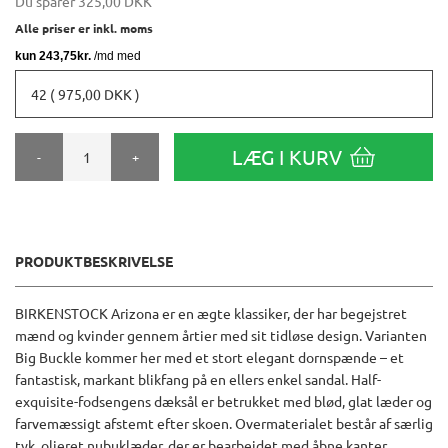
Du sparer
325,00 DKK
Alle priser er inkl. moms
42 ( 975,00 DKK )
LÆG I KURV
-
+
PRODUKTBESKRIVELSE
BIRKENSTOCK Arizona er en ægte klassiker, der har begejstret
mænd og kvinder gennem årtier med sit tidløse design. Varianten
Big Buckle kommer her med et stort elegant dornspænde – et
fantastisk, markant blikfang på en ellers enkel sandal. Half-
exquisite-fodsengens dæksål er betrukket med blød, glat læder og
farvemæssigt afstemt efter skoen. Overmaterialet består af særlig
tyk, olieret nubuklæder, der er bearbejdet med åbne kanter.