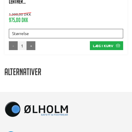
leather...
1.300,00 DKK
975,00 DKK
Størrelse
-
+
LÆG I KURV
Alternativer