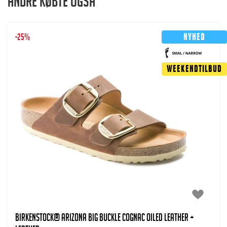
Andre købte også
-25%
Nyhed
Weekendtilbud
BIRKENSTOCK® Arizona Big Buckle Cognac Oiled Leather +