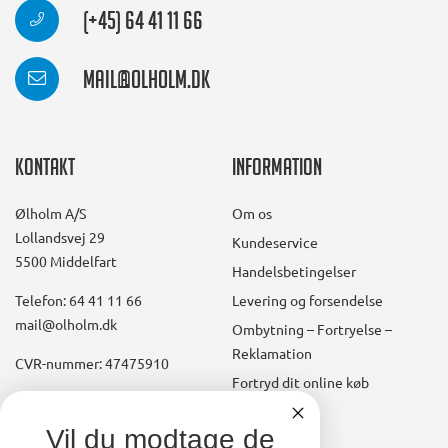
(+45) 64 41 11 66
mail@olholm.dk
Kontakt
Information
Ølholm A/S
Om os
Lollandsvej 29
Kundeservice
5500 Middelfart
Handelsbetingelser
Telefon: 64 41 11 66
Levering og forsendelse
mail@olholm.dk
Ombytning – Fortryelse –
Reklamation
CVR-nummer: 47475910
Fortryd dit online køb
Konto
linkedin
Vil du modtage de