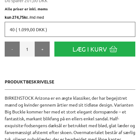
Du sparer
201,00 DKK
Alle priser er inkl. moms
40 ( 1.099,00 DKK )
LÆG I KURV
-
+
PRODUKTBESKRIVELSE
BIRKENSTOCK Arizona er en ægte klassiker, der har begejstret
mænd og kvinder gennem årtier med sit tidløse design. Varianten
Big Buckle kommer her med et stort elegant dornspænde – et
fantastisk, markant blikfang på en ellers enkel sandal. Half-
exquisite-fodsengens dæksål er betrukket med blød, glat læder og
farvemæssigt afstemt efter skoen. Overmaterialet består af særlig
tyk, olieret nubuklæder, der er bearbejdet med åbne kanter.