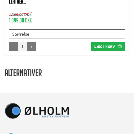
leather...
1.300,00 DKK
1.099,00 DKK
Størrelse
-
+
LÆG I KURV
Alternativer