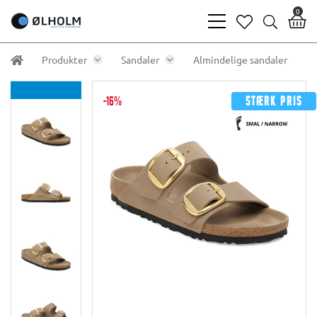
0
bars
heart
search
light
light
light
Produkter
Sandaler
Almindelige sandaler
-16%
Stærk pris