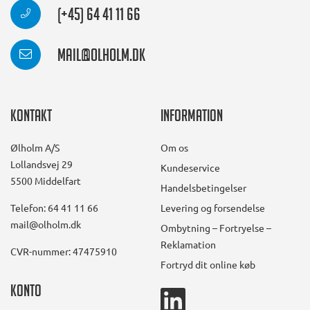
(+45) 64 41 11 66
mail@olholm.dk
Kontakt
Information
Ølholm A/S
Om os
Lollandsvej 29
Kundeservice
5500 Middelfart
Handelsbetingelser
Telefon: 64 41 11 66
Levering og forsendelse
mail@olholm.dk
Ombytning – Fortryelse –
Reklamation
CVR-nummer: 47475910
Fortryd dit online køb
Konto
linkedin