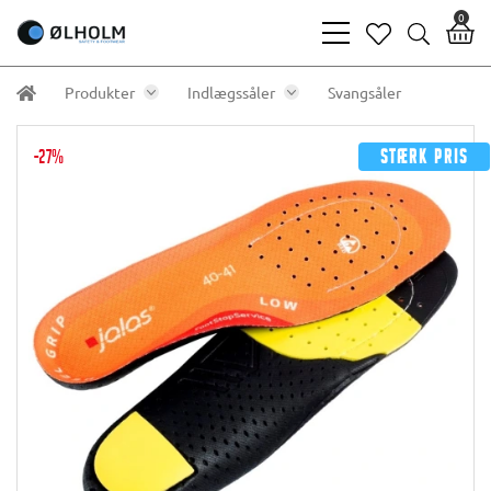
0
bars
heart
search
light
light
light
Produkter
Indlægssåler
Svangsåler
-27%
Stærk pris