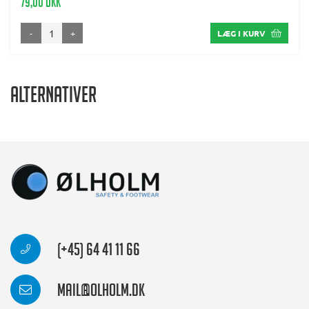
79,00 DKK
-
+
LÆG I KURV
Alternativer
(+45) 64 41 11 66
mail@olholm.dk