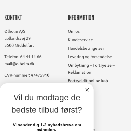
Kontakt
Information
Ølholm A/S
Om os
Lollandsvej 29
Kundeservice
5500 Middelfart
Handelsbetingelser
Telefon: 64 41 11 66
Levering og forsendelse
mail@olholm.dk
Ombytning – Fortryelse –
Reklamation
CVR-nummer: 47475910
Fortryd dit online køb
Konto
linkedin
Vil du modtage de
square
Opret kundekonto
bedste tilbud først?
facebook
Brugerkonto, startside
square
Stamdata
Vi sender dig 1-2 nyhedsbreve om
måneden.
Ordrer