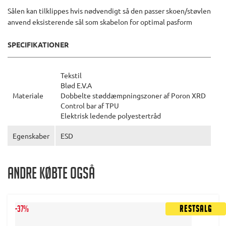
Sålen kan tilklippes hvis nødvendigt så den passer skoen/støvlen
anvend eksisterende sål som skabelon for optimal pasform
SPECIFIKATIONER
Tekstil
Blød E.V.A
Materiale
Dobbelte støddæmpningszoner af Poron XRD
Control bar af TPU
Elektrisk ledende polyestertråd
Egenskaber
ESD
Andre købte også
-37%
Restsalg