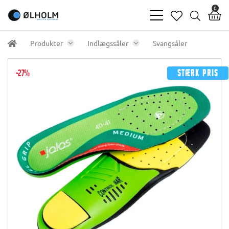
0
bars
heart
search
light
light
light
Produkter
Indlægssåler
Svangsåler
-27%
Stærk pris