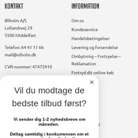
Kontakt
Information
Ølholm A/S
Om os
Lollandsvej 29
Kundeservice
5500 Middelfart
Handelsbetingelser
Telefon: 64 41 11 66
Levering og forsendelse
mail@olholm.dk
Ombytning – Fortryelse –
Reklamation
CVR-nummer: 47475910
Fortryd dit online køb
Konto
linkedin
Vil du modtage de
square
Opret kundekonto
bedste tilbud først?
facebook
Brugerkonto, startside
square
Stamdata
Vi sender dig 1-2 nyhedsbreve om
måneden.
Ordrer
Fakturaer
Deltag samtidig i konkurrencen om et