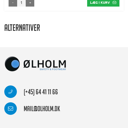
-
+
LÆG I KURV
Alternativer
(+45) 64 41 11 66
mail@olholm.dk