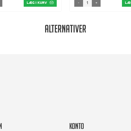
-
+
LÆG I KURV
LÆG
Alternativer
n
Konto