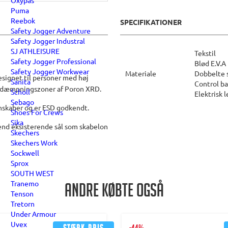
Oxypas
Puma
Reebok
SPECIFIKATIONER
Safety Jogger Adventure
Safety Jogger Industral
SJ ATHLEISURE
Tekstil
Safety Jogger Professional
Blød E.V.A
Safety Jogger Workwear
Materiale
Dobbelte 
signet til personer med høj
Sanita
Control ba
øddæmpningszoner af Poron XRD.
Scholl
Elektrisk 
Sebago
enskaber og er ESD godkendt.
Shoes For Crews
Sika
vend eksisterende sål som skabelon
Skechers
Skechers Work
Sockwell
Sprox
SOUTH WEST
Tranemo
Andre købte også
Tenson
Tretorn
Under Armour
Uvex