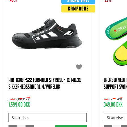
-48%
Stærk pris
-27%
Kampagne
AIRTOX® FS22 Formula Styrosoft® MOZ®
JALAS® Neut
sikkerhedssandal m/wireluk
support sva
3.075,00 DKK
473,75 DKK
1.599,00 DKK
349,00 DKK
Størrelse
Størrelse