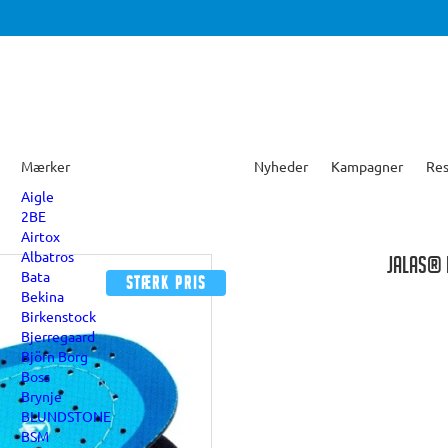
Mærker
Nyheder
Kampagner
Res
Aigle
2BE
Airtox
Albatros
JALAS® 
Bata
Stærk pris
Bekina
Birkenstock
Bjerregaard
Björn Borg
Boss
Brynje
BLUNDSTONE
BSM