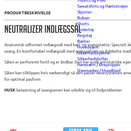
T-shirts og Polo
Sweatshirts og Hættetrøjer
Skjorter
PRODUKTBESKRIVELSE
Bukser
Shorts
Neutralizer Indlægssål
Undertøj
Regntøj
Bælter
Anatomisk udformet indlægssål med hæl- og svangstøtte. Specielt de
Hovedværn
svang. En komfortabel indlægssål med god pasform og dobbelte st
Sikkerhedshjelme
Sikkerhedsbriller
Sålen er perforeret fortil og er åndbar. Den har gode antistatiske eg
Høreværn / Ørepropper
Støvmasker / Mundbind
Sålen kan tilklippes hvis nødvendigt så den passer skoen/støvlen an
for optimal pasform
HUSK
belastning af svangsenen kan udvikle sig til fodproblemer