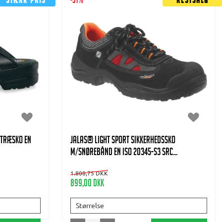
Stærk pris
-51%
Restsalg
stræsko EN
JALAS® Light Sport Sikkerhedssko
m/snørebånd EN ISO 20345-S3 SRC...
1.808,75 DKK
899,00 DKK
Størrelse