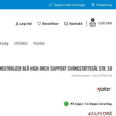
Support alle hverdage
Ombytning
0
0,00 DKK
Log ind
Favoritter
Kontakt
tsalg
UDSALG
Outlet
NEUTRALIZER BLÅ HIGH ARCH SUPPORT SVANGSTØTTESÅL STR. 50
Varenummer:
JAL-8709H-50
På lager. 1-2 dages levering.
473,75 DKK