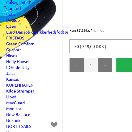
Calvani jobsko
Carhartt
Cofra
Dunlop
Elten
Euro-Dan job-og sikkerhedsfodtøj
FRISTADS
Green Comfort
50 ( 349,00 DKK )
Grisport
Hksdk
Helly Hansen
-
+
ID® Identity
Jalas
Kansas
KOPENHAKEN
Kilde Strømper
Lloyd
MaxGuard
Monitor
New Balance
Noknok
NORTH SAILS