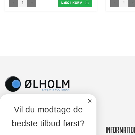
-
+
-
+
LÆG I KURV
Vil du modtage de
bedste tilbud først?
Kontakt
Informatio