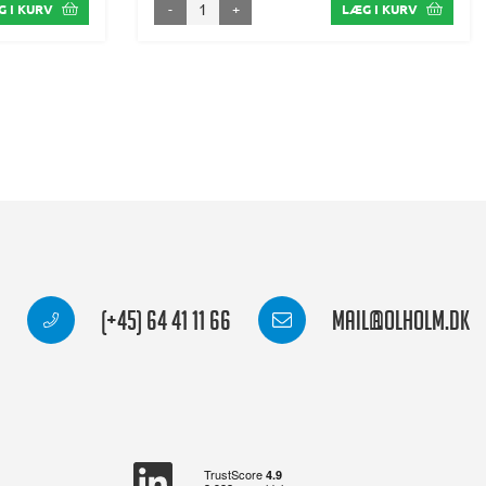
-
+
 I KURV
LÆG I KURV
(+45) 64 41 11 66
mail@olholm.dk
linkedin