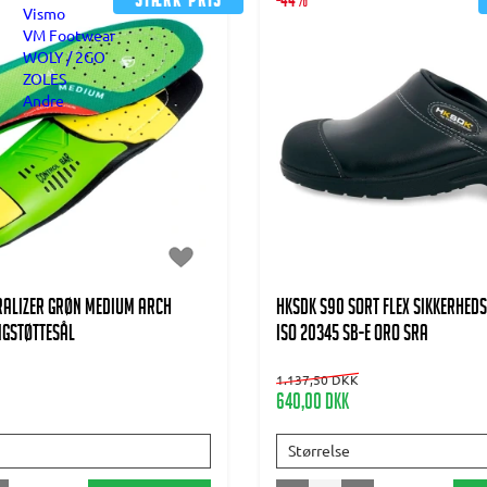
Stærk pris
-44%
Vismo
VM Footwear
WOLY / 2GO
ZOLES
Andre
ralizer Grøn Medium arch
HKSDK S90 Sort flex Sikkerhed
ngstøttesål
ISO 20345 SB-E ORO SRA
1.137,50 DKK
640,00 DKK
Størrelse