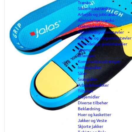
Træsko
Sikkerhedstræsko
Arbejds-og jobtræsko
Almindelige træsko
Gummistøvler
Sikkerhedsgummistøvler
Arbejds- og jobgummistøvler
Almindelige gummistøvler
Strømper
Strømper
Kompressionsstrømper
Indlægssåler
Såler
Svangsåler
Arbejdshandsker
Tilbehør
Plejemidler
Diverse tilbehør
Beklædning
Huer og kasketter
Jakker og Veste
Skjorte jakker