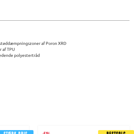
støddæmpningszoner af Poron XRD
r af TPU
ledende polyestertråd