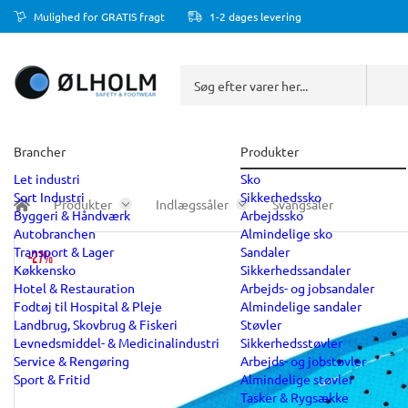
Mulighed for GRATIS fragt
1-2 dages levering
Brancher
Produkter
Let industri
Sko
Sort Industri
Sikkerhedssko
Produkter
Indlægssåler
Svangsåler
Byggeri & Håndværk
Arbejdssko
Autobranchen
Almindelige sko
Transport & Lager
Sandaler
-27%
Køkkensko
Sikkerhedssandaler
Hotel & Restauration
Arbejds- og jobsandaler
Fodtøj til Hospital & Pleje
Almindelige sandaler
Landbrug, Skovbrug & Fiskeri
Støvler
Levnedsmiddel- & Medicinalindustri
Sikkerhedsstøvler
Service & Rengøring
Arbejds- og jobstøvler
Sport & Fritid
Almindelige støvler
Tasker & Rygsække