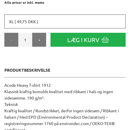
Alle priser er inkl. moms
XL ( 49,75 DKK )
LÆG I KURV
-
+
PRODUKTBESKRIVELSE
Acode Heavy T-shirt 1912
Klassisk kraftig bomulds kvalitet med ribkant i hals og ingen
sidesømme. 190 g/m².
Teknisk
Kraftig kvalitet / Rundstrikket, derfor ingen sidesøm / Ribkant i
halsen / Med EPD (Environmental Product Declaration) –
registreringsnummer 1760 på environdec.com / OEKO-TEX®
certificeret.