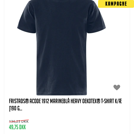
Kampagne
FRISTADS® Acode 1912 MARINEBLÅ Heavy Oekotex® T-Shirt K/Æ
(190 g...
136,25 DKK
49,75 DKK