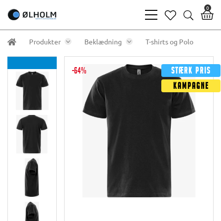
0
bars
heart
search
light
light
light
Produkter
Beklædning
T-shirts og Polo
-64%
Stærk pris
Kampagne