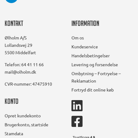
Kontakt
Information
Ølholm A/S
Om os
Lollandsvej 29
Kundeservice
5500 Middelfart
Handelsbetingelser
Telefon: 64 41 11 66
Levering og forsendelse
mail@olholm.dk
Ombytning – Fortryelse –
Reklamation
CVR-nummer: 47475910
Fortryd dit online køb
Konto
linkedin
square
Opret kundekonto
facebook
Brugerkonto, startside
square
Stamdata