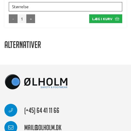
Størrelse
-
+
LÆG I KURV
Alternativer
(+45) 64 41 11 66
mail@olholm.dk