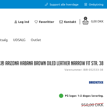
Support alle hverdage
Ombytning
0
0,00 DKK
Log ind
Favoritter
Kontakt
tsalg
UDSALG
Outlet
® ARIZONA HABANA BROWN OILED LEATHER NARROW FIT STR. 38
Varenummer:
BIR-052533-38
På lager. 1-2 dages levering.
950,00 DKK