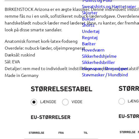
T-shirts og Polo
Sweatshirts og Hættetrøjer
BIRKENSTOCK Arizona er en ægte klassiker. Denne individuelt indstil
Skjorter
remme fås nu i en unik, sofistikeret nubuck-læderudgave. Overdelene e
Bukser
handskeblødt nubuck-læder med læderet åbne, ru kanter, der fremhæ
Shorts
look på disse smarte sandaler.
Undertøj
Regntøj
Anatomisk formet kork-latex-fodseng
Bælter
Overdele: nubuck-læder, oljeimpregnerat
Hovedværn
Dæksål: ruskind
Sikkerhedshjelme
Sål: EVA
Sikkerhedsbriller
Detaljer: rem med to individuelt indstillelige spænder med metalstif
Høreværn / Ørepropper
Støvmasker / Mundbind
Made in Germany