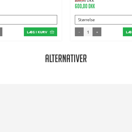
800,00 DKK
600,00 DKK
Størrelse
-
+
LÆG I KURV
LÆG
Alternativer