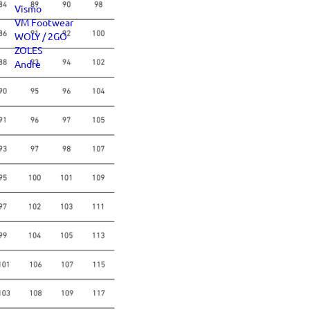
Vismo
VM Footwear
WOLY / 2GO
ZOLES
Andre