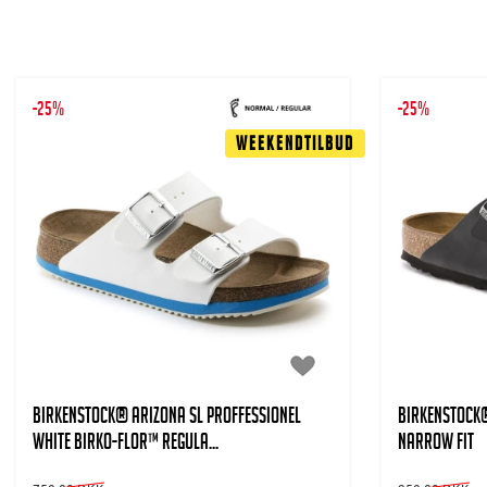
-25%
-25%
Weekendtilbud
BIRKENSTOCK® Arizona SL Proffessionel
BIRKENSTOCK®
White Birko-Flor™ Regula...
Narrow Fit