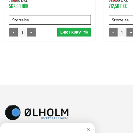
750,00 DKK
950,00 DKK
562,50 DKK
712,50 DKK
Størrelse
Størrelse
-
+
-
+
LÆG I KURV