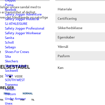
Oxypas
Puma
lelige unisex-sandal med to
Materiale
Reebok
r fremstillet af dejligt,
Safety Jogger Adventure
ver det håndlavede og naturlige
Certificering
Safety Jogger Industral
SJ ATHLEISURE
Sikkerhedsklasse
Safety Jogger Professional
Safety Jogger Workwear
Egenskaber
Sanita
Scholl
Ydersål
Sebago
t
Shoes For Crews
Pasform
Sika
Skechers
Skechers Work
Køn
Sockwell
Sprox
SOUTH WEST
Tranemo
Tenson
Tretorn
Under Armour
Uvex