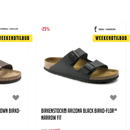
-25%
Weekendtilbud
Weekendtilbud
rown Birko-
BIRKENSTOCK® Arizona Black Birko-Flor™
Narrow Fit