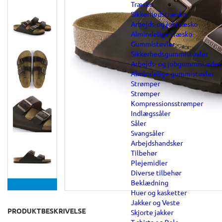
Træsko
Sikkerhedstræsko
Arbejds-og jobtræsko
Almindelige træsko
Gummistøvler
Sikkerhedsgummistøvler
Arbejds- og jobgummistøvler
Almindelige gummistøvler
Strømper
Strømper
Kompressionsstrømper
Indlægssåler
Såler
Svangsåler
Arbejdshandsker
Tilbehør
Plejemidler
Diverse tilbehør
Beklædning
Huer og kasketter
Jakker og Veste
PRODUKTBESKRIVELSE
Skjorte jakker