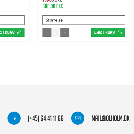
800,00 DKK
600,00 DKK
Størrelse
-
+
 I KURV
LÆG I KURV
(+45) 64 41 11 66
mail@olholm.dk