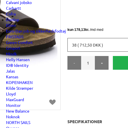
Calvani jobsko
Carhartt
Cofra
Dunlop
Elten
Euro-Dan job-og sikkerhedsfodtøj
FRISTADS
Green Comfort
38 ( 712,50 DKK )
Grisport
Hksdk
Helly Hansen
-
+
ID® Identity
Jalas
Kansas
KOPENHAKEN
Kilde Strømper
Lloyd
MaxGuard
Monitor
New Balance
Noknok
SPECIFIKATIONER
NORTH SAILS