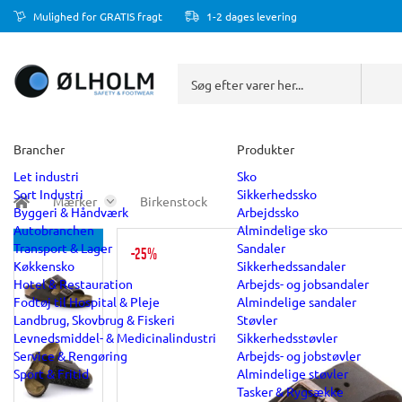
Mulighed for GRATIS fragt
1-2 dages levering
Brancher
Produkter
Let industri
Sko
Sort Industri
Sikkerhedssko
Mærker
Birkenstock
Byggeri & Håndværk
Arbejdssko
Autobranchen
Almindelige sko
Transport & Lager
Sandaler
-25%
Køkkensko
Sikkerhedssandaler
Hotel & Restauration
Arbejds- og jobsandaler
Fodtøj til Hospital & Pleje
Almindelige sandaler
Landbrug, Skovbrug & Fiskeri
Støvler
Levnedsmiddel- & Medicinalindustri
Sikkerhedsstøvler
Service & Rengøring
Arbejds- og jobstøvler
Sport & Fritid
Almindelige støvler
Tasker & Rygsække