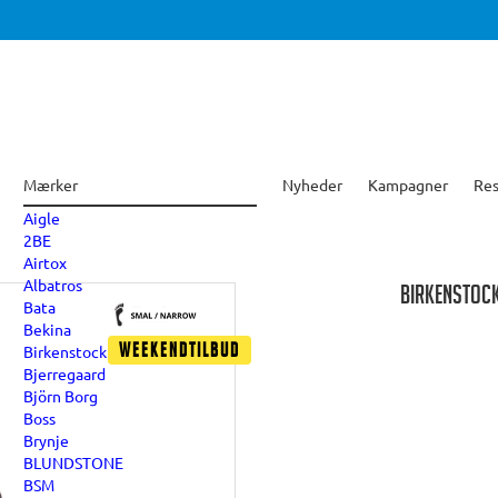
Mærker
Nyheder
Kampagner
Res
Aigle
2BE
Airtox
Albatros
BIRKENSTOCK
Bata
Bekina
Birkenstock
Weekendtilbud
Bjerregaard
Björn Borg
Boss
Brynje
BLUNDSTONE
BSM